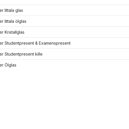
er Iittala glas
er Iittala ölglas
er Kristallglas
ler Studentpresent & Examenspresent
ler Studentpresent kille
ler Ölglas