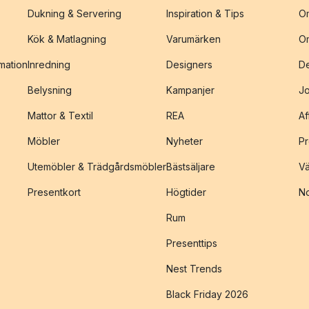
Dukning & Servering
Inspiration & Tips
O
Kök & Matlagning
Varumärken
O
amation
Inredning
Designers
De
Belysning
Kampanjer
J
Mattor & Textil
REA
Af
Möbler
Nyheter
Pr
Utemöbler & Trädgårdsmöbler
Bästsäljare
Vä
Presentkort
Högtider
No
Rum
Presenttips
Nest Trends
Black Friday 2026