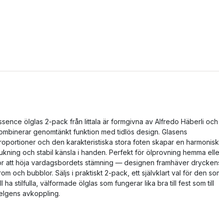
ssence ölglas 2-pack från Iittala är formgivna av Alfredo Häberli och
ombinerar genomtänkt funktion med tidlös design. Glasens
roportioner och den karakteristiska stora foten skapar en harmonisk
ukning och stabil känsla i handen. Perfekt för ölprovning hemma elle
ör att höja vardagsbordets stämning — designen framhäver drycken
rom och bubblor. Säljs i praktiskt 2-pack, ett självklart val för den so
ill ha stilfulla, välformade ölglas som fungerar lika bra till fest som till
elgens avkoppling.