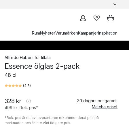
Rum
Nyheter
Varumärken
Kampanjer
Inspiration
Alfredo Häberli
för
Iittala
Essence ölglas 2-pack
48 cl
(
4.8
)
328 kr
30 dagars prisgaranti
Matcha priset
499 kr
Rek. pris*
*Rek. pris är ett av leverantören rekommenderat pris på
marknaden och är inte vårt tidigare pris.