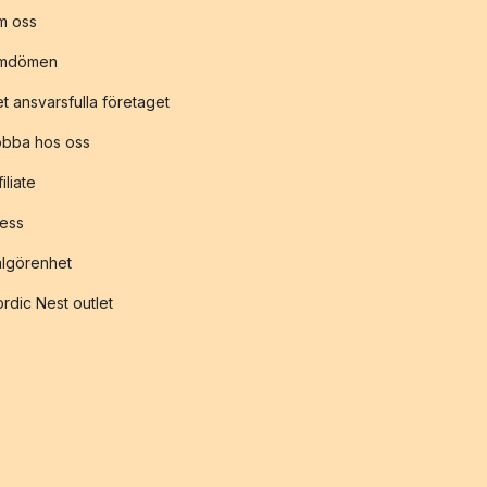
m oss
mdömen
t ansvarsfulla företaget
obba hos oss
filiate
ess
lgörenhet
rdic Nest outlet