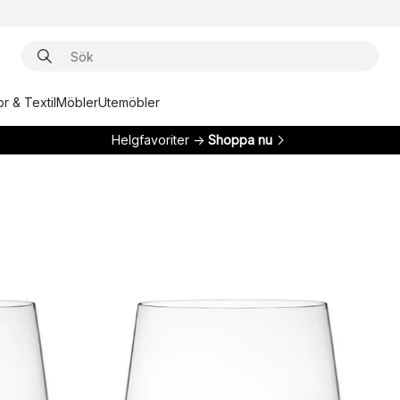
r & Textil
Möbler
Utemöbler
Helgfavoriter →
Shoppa nu