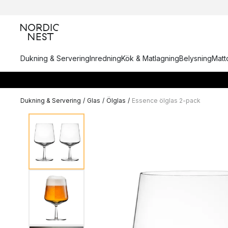
Dukning & Servering
Inredning
Kök & Matlagning
Belysning
Matto
Dukning & Servering
/
Glas
/
Ölglas
/
Essence ölglas 2-pack