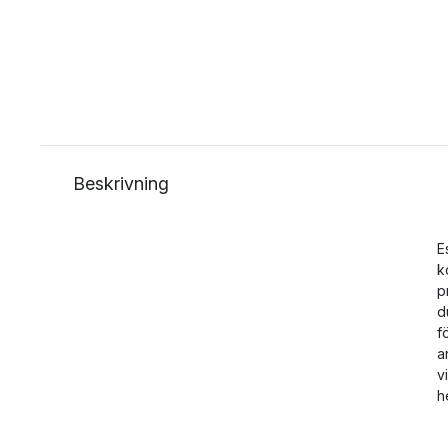
Beskrivning
E
k
p
d
f
a
v
h