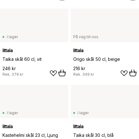
I lager
På väg till oss
Iittala
Iittala
Taika skål 60 cl, vit
Origo skål 50 cl, beige
246 kr
216 kr
Rek.
379 kr
Rek.
349 kr
I lager
I lager
Iittala
Iittala
Kastehelmi skål 23 cl, Ljung
Taika skål 30 cl, blå