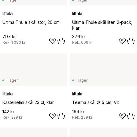
I lager
I lager
Iittala
Iittala
Ultima Thule skål stor, 20 cm
Ultima Thule skål liten 2-pack,
klar
797 kr
376 kr
Rek.
1 090 kr
Rek.
609 kr
I lager
I lager
Iittala
Iittala
Kastehelmi skål 23 cl, klar
Teema skål Ø15 cm, Vit
142 kr
169 kr
Rek.
229 kr
Rek.
239 kr