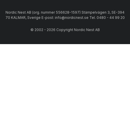
Nordic Nest AB (org. nummer 556628-1597) Stämpelvägen 3, SE-394
70 KALMAR, Sverige E-post: info@nordicnest.se Tel. 0480 - 44 99 20
© 2002 - 2026 Copyright Nordic Nest AB