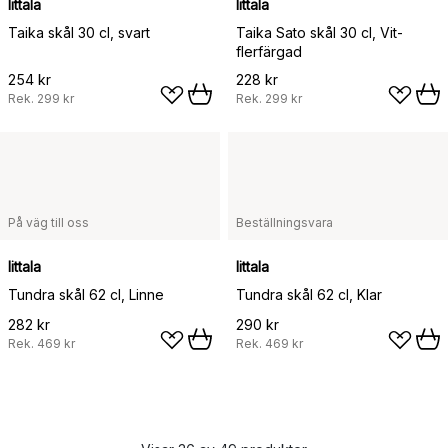
Iittala
Iittala
Taika skål 30 cl, svart
Taika Sato skål 30 cl, Vit-
flerfärgad
254 kr
228 kr
Rek.
299 kr
Rek.
299 kr
På väg till oss
Beställningsvara
Iittala
Iittala
Tundra skål 62 cl, Linne
Tundra skål 62 cl, Klar
282 kr
290 kr
Rek.
469 kr
Rek.
469 kr