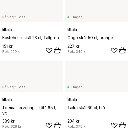
På väg till oss
I lager
Iittala
Iittala
Kastehelmi skål 23 cl, Tallgrön
Origo skål 50 cl, orange
151 kr
227 kr
Rek.
229 kr
Rek.
349 kr
På väg till oss
I lager
Iittala
Iittala
Teema serveringsskål 1,65 l,
Taika skål 60 cl, blå
vit
389 kr
234 kr
Rek.
629 kr
Rek.
379 kr