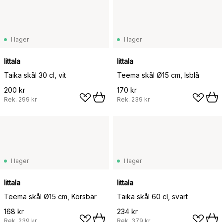
I lager
I lager
Iittala
Iittala
Taika skål 30 cl, vit
Teema skål Ø15 cm, Isblå
200 kr
170 kr
Rek.
299 kr
Rek.
239 kr
I lager
I lager
Iittala
Iittala
Teema skål Ø15 cm, Körsbär
Taika skål 60 cl, svart
168 kr
234 kr
Rek.
239 kr
Rek.
379 kr