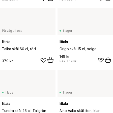
På väg till oss
I lager
Iittala
Iittala
Taika skål 60 cl, röd
Origo skål 15 cl, beige
148 kr
379 kr
Rek.
239 kr
I lager
I lager
Iittala
Iittala
Tundra skål 25 cl, Tallgrön
Aino Aalto skål liten, klar