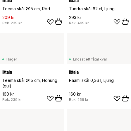
Iittala
Iittala
Teema skål Ø15 cm, Röd
Tundra skål 62 cl, Ljung
209 kr
293 kr
Rek.
239 kr
Rek.
469 kr
I lager
Endast ett fåtal kvar
Iittala
Iittala
Teema skål Ø15 cm, Honung
Raami skål 0,36 l, Ljung
(gul)
160 kr
160 kr
Rek.
239 kr
Rek.
259 kr