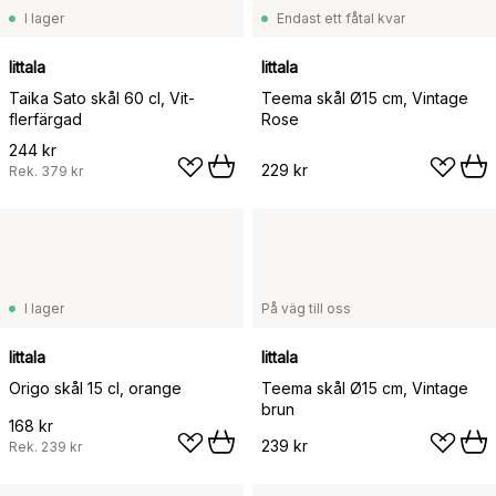
I lager
Endast ett fåtal kvar
Iittala
Iittala
Taika Sato skål 60 cl, Vit-
Teema skål Ø15 cm, Vintage
flerfärgad
Rose
244 kr
229 kr
Rek.
379 kr
I lager
På väg till oss
Iittala
Iittala
Origo skål 15 cl, orange
Teema skål Ø15 cm, Vintage
brun
168 kr
239 kr
Rek.
239 kr