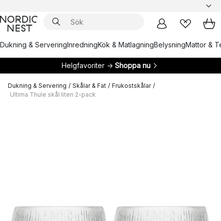
Dukning & Servering
Inredning
Kök & Matlagning
Belysning
Mattor & Te
Helgfavoriter →
Shoppa nu
Dukning & Servering
/
Skålar & Fat
/
Frukostskålar
/
Ultima Thule skål liten 2-pack