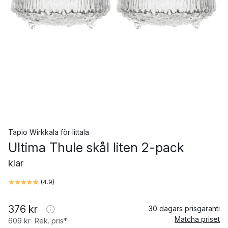
Tapio Wirkkala
för
Iittala
Ultima Thule skål liten 2-pack
klar
(
4.9
)
376 kr
30 dagars prisgaranti
Matcha priset
609 kr
Rek. pris*