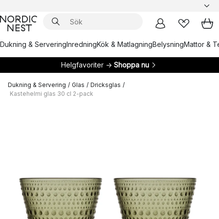
Dukning & Servering
Inredning
Kök & Matlagning
Belysning
Mattor & Te
Helgfavoriter →
Shoppa nu
Dukning & Servering
/
Glas
/
Dricksglas
/
Kastehelmi glas 30 cl 2-pack