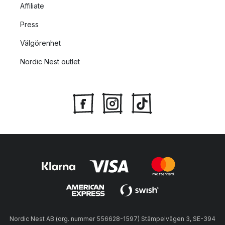
Affiliate
Press
Välgörenhet
Nordic Nest outlet
Nordic Nest AB (org. nummer 556628-1597) Stämpelvägen 3, SE-394