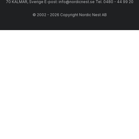
70 KALMAR, Sverige E-post: info@nordicnest.se Tel. 0480 - 44 99 20
© 2002 - 2026 Copyright Nordic Nest AB