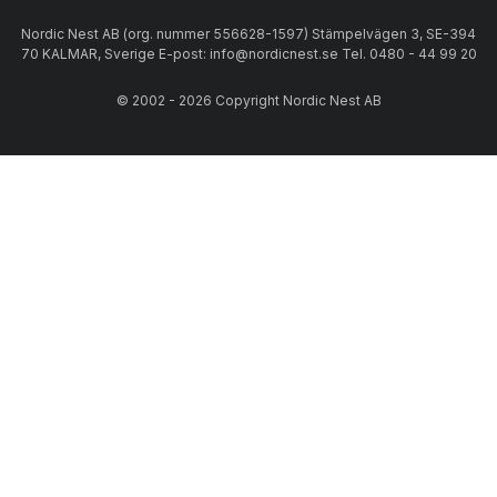
Nordic Nest AB (org. nummer 556628-1597) Stämpelvägen 3, SE-394
70 KALMAR, Sverige E-post: info@nordicnest.se Tel. 0480 - 44 99 20
© 2002 - 2026 Copyright Nordic Nest AB