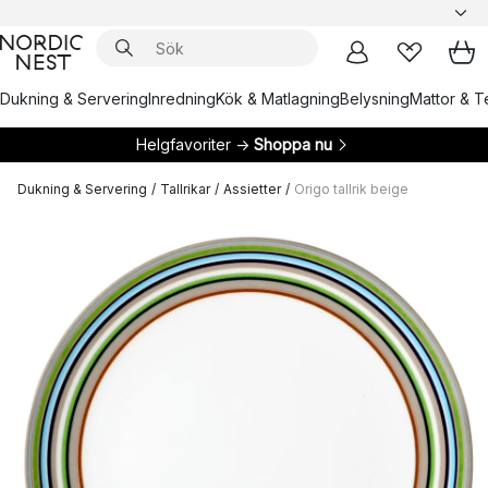
Dukning & Servering
Inredning
Kök & Matlagning
Belysning
Mattor & Te
Helgfavoriter →
Shoppa nu
Dukning & Servering
/
Tallrikar
/
Assietter
/
Origo tallrik beige