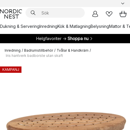
Dukning & Servering
Inredning
Kök & Matlagning
Belysning
Mattor & Te
Helgfavoriter →
Shoppa nu
Inredning
/
Badrumstillbehör
/
Tvålar & Handkräm
/
Iris hantverk badborste utan skaft
KAMPANJ