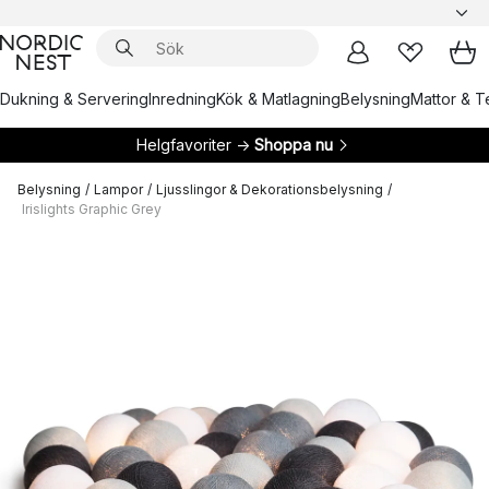
Dukning & Servering
Inredning
Kök & Matlagning
Belysning
Mattor & Te
Helgfavoriter →
Shoppa nu
Belysning
/
Lampor
/
Ljusslingor & Dekorationsbelysning
/
Irislights Graphic Grey