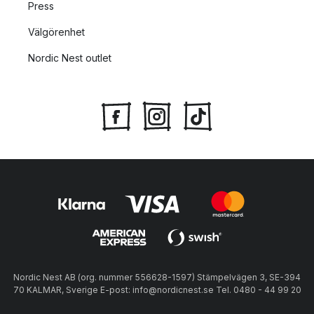
Press
Välgörenhet
Nordic Nest outlet
Nordic Nest AB (org. nummer 556628-1597) Stämpelvägen 3, SE-394
70 KALMAR, Sverige E-post: info@nordicnest.se Tel. 0480 - 44 99 20