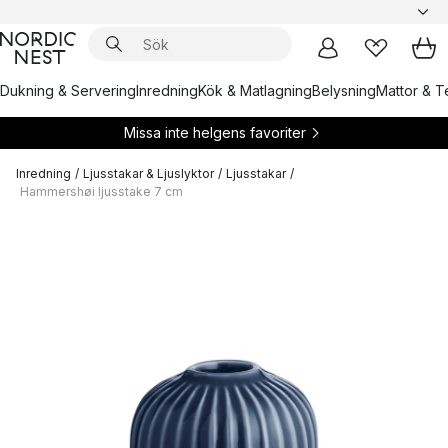
Dukning & Servering
Inredning
Kök & Matlagning
Belysning
Mattor & Te
Missa inte helgens favoriter
Inredning
/
Ljusstakar & Ljuslyktor
/
Ljusstakar
/
Hammershøi ljusstake 7 cm