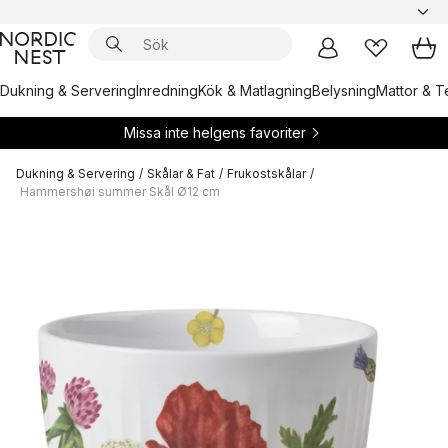
Dukning & Servering
Inredning
Kök & Matlagning
Belysning
Mattor & Te
Missa inte helgens favoriter
Dukning & Servering
/
Skålar & Fat
/
Frukostskålar
/
Hammershøi summer Skål Ø12 cm