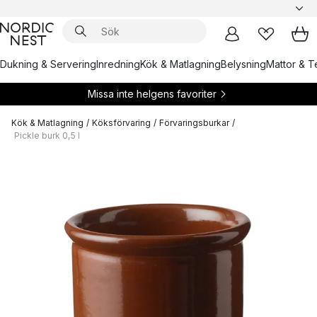
Dukning & Servering
Inredning
Kök & Matlagning
Belysning
Mattor & Te
Missa inte helgens favoriter
Kök & Matlagning
/
Köksförvaring
/
Förvaringsburkar
/
Pickle burk 0,5 l