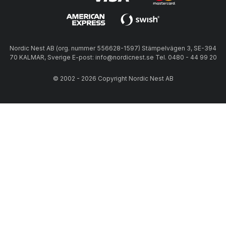
Nordic Nest AB (org. nummer 556628-1597) Stämpelvägen 3, SE-394
70 KALMAR, Sverige E-post: info@nordicnest.se Tel. 0480 - 44 99 20
© 2002 - 2026 Copyright Nordic Nest AB