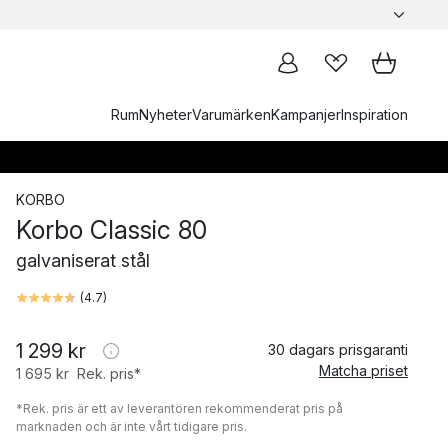
Rum
Nyheter
Varumärken
Kampanjer
Inspiration
KORBO
Korbo Classic 80
galvaniserat stål
(
4.7
)
1 299 kr
30 dagars prisgaranti
Matcha priset
1 695 kr
Rek. pris*
*Rek. pris är ett av leverantören rekommenderat pris på
marknaden och är inte vårt tidigare pris.