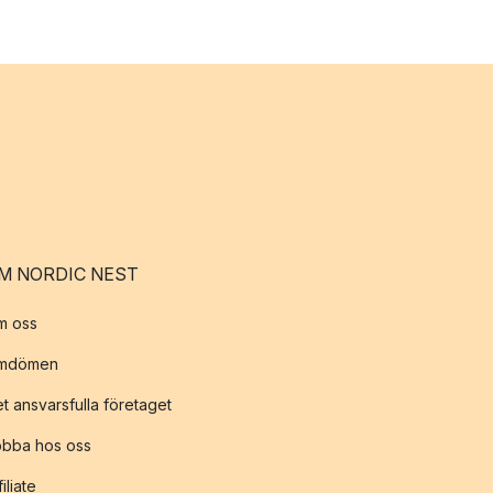
M NORDIC NEST
m oss
mdömen
t ansvarsfulla företaget
obba hos oss
filiate