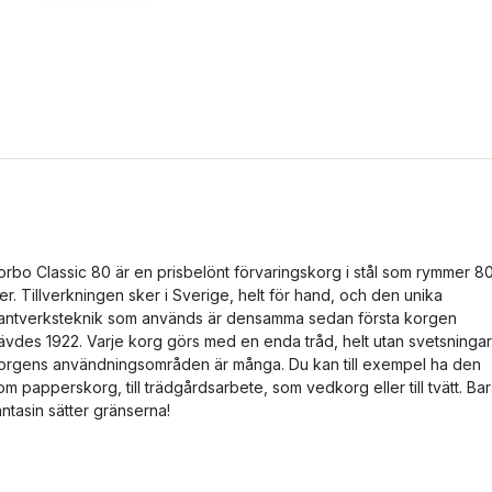
orbo Classic 80 är en prisbelönt förvaringskorg i stål som rymmer 8
iter. Tillverkningen sker i Sverige, helt för hand, och den unika
antverksteknik som används är densamma sedan första korgen
ävdes 1922. Varje korg görs med en enda tråd, helt utan svetsningar
orgens användningsområden är många. Du kan till exempel ha den
om papperskorg, till trädgårdsarbete, som vedkorg eller till tvätt. Ba
antasin sätter gränserna!