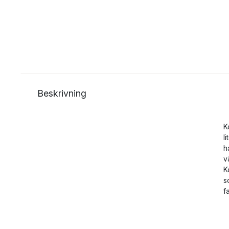
Beskrivning
K
l
h
v
K
s
f