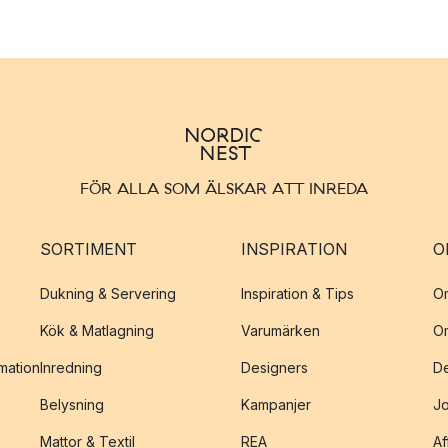
FÖR ALLA SOM ÄLSKAR ATT INREDA
SORTIMENT
INSPIRATION
O
Dukning & Servering
Inspiration & Tips
O
Kök & Matlagning
Varumärken
O
amation
Inredning
Designers
De
Belysning
Kampanjer
J
Mattor & Textil
REA
Af