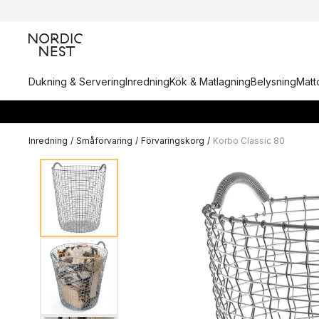
Dukning & Servering
Inredning
Kök & Matlagning
Belysning
Matto
Inredning
/
Småförvaring
/
Förvaringskorg
/
Korbo Classic 80