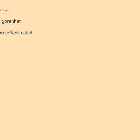
ess
lgörenhet
rdic Nest outlet