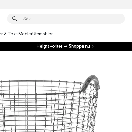
r & Textil
Möbler
Utemöbler
Helgfavoriter →
Shoppa nu