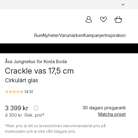
Rum
Nyheter
Varumärken
Kampanjer
Inspiration
Åsa Jungnelius
för
Kosta Boda
Crackle vas 17,5 cm
Cirkulärt glas
(
4.5
)
3 399 kr
30 dagars prisgaranti
Matcha priset
4 300 kr
Rek. pris*
*Rek. pris är ett av leverantören rekommenderat pris på
marknaden och är inte vårt tidigare pris.