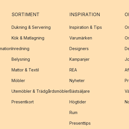
SORTIMENT
INSPIRATION
O
Dukning & Servering
Inspiration & Tips
O
Kök & Matlagning
Varumärken
O
amation
Inredning
Designers
De
Belysning
Kampanjer
J
Mattor & Textil
REA
Af
Möbler
Nyheter
Pr
Utemöbler & Trädgårdsmöbler
Bästsäljare
Vä
Presentkort
Högtider
No
Rum
Presenttips