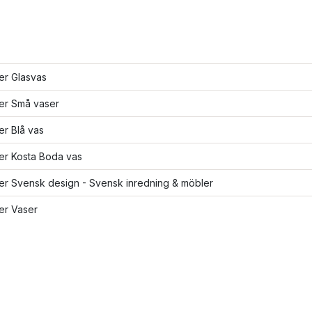
ler Glasvas
ler Små vaser
ler Blå vas
ler Kosta Boda vas
ler Svensk design - Svensk inredning & möbler
ler Vaser