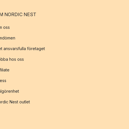
M NORDIC NEST
m oss
mdömen
t ansvarsfulla företaget
obba hos oss
filiate
ess
lgörenhet
rdic Nest outlet