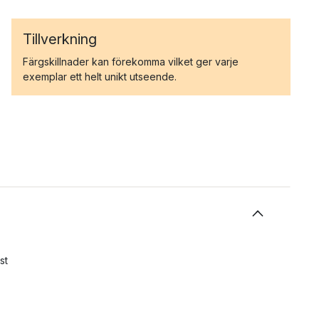
Tillverkning
Färgskillnader kan förekomma vilket ger varje
exemplar ett helt unikt utseende.
st