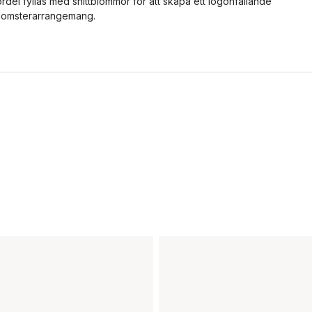
ördel fyllas med snittblommor för att skapa ett iögonfallande
lomsterarrangemang.