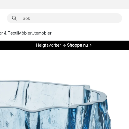
r & Textil
Möbler
Utemöbler
Helgfavoriter →
Shoppa nu