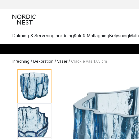
Dukning & Servering
Inredning
Kök & Matlagning
Belysning
Matto
Inredning
/
Dekoration
/
Vaser
/
Crackle vas 17,5 cm