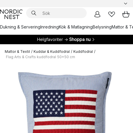
Dukning & Servering
Inredning
Kök & Matlagning
Belysning
Mattor & Te
Helgfavoriter →
Shoppa nu
Mattor & Textil
/
Kuddar & Kuddfodral
/
Kuddfodral
/
Flag Arts & Crafts kuddfodral 50x50 cm