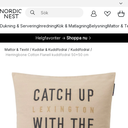
Dukning & Servering
Inredning
Kök & Matlagning
Belysning
Mattor & Te
Helgfavoriter →
Shoppa nu
Mattor & Textil
/
Kuddar & Kuddfodral
/
Kuddfodral
/
Herringbone Cotton Flanell kuddfodral 50x50 cm