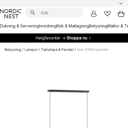
Dukning & Servering
Inredning
Kök & Matlagning
Belysning
Mattor & Te
Helgfavoriter →
Shoppa nu
Belysning
/
Lampor
/
Taklampa & Pendel
/
Slim S1800 pendel