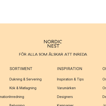
FÖR ALLA SOM ÄLSKAR ATT INREDA
SORTIMENT
INSPIRATION
O
Dukning & Servering
Inspiration & Tips
O
Kök & Matlagning
Varumärken
O
amation
Inredning
Designers
De
Belysning
Kampanjer
J