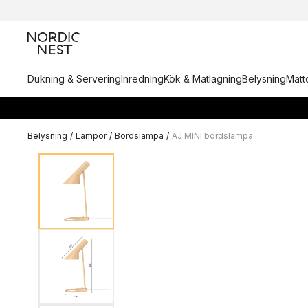
Dukning & Servering
Inredning
Kök & Matlagning
Belysning
Matto
Belysning
/
Lampor
/
Bordslampa
/
AJ MINI bordslampa