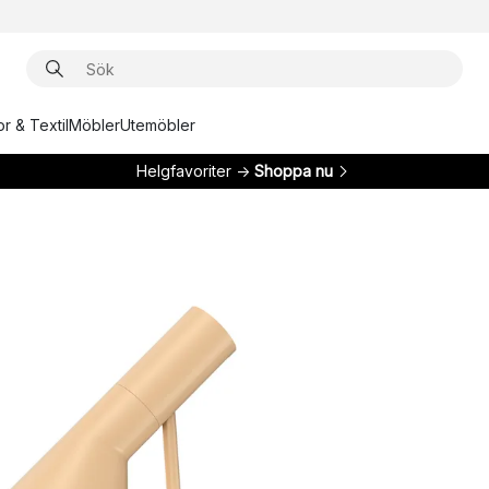
r & Textil
Möbler
Utemöbler
Helgfavoriter →
Shoppa nu