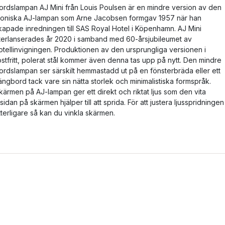
ordslampan AJ Mini från Louis Poulsen är en mindre version av den
koniska AJ-lampan som Arne Jacobsen formgav 1957 när han
kapade inredningen till SAS Royal Hotel i Köpenhamn. AJ Mini
terlanserades år 2020 i samband med 60-årsjubileumet av
otellinvigningen. Produktionen av den ursprungliga versionen i
ostfritt, polerat stål kommer även denna tas upp på nytt. Den mindre
ordslampan ser särskilt hemmastadd ut på en fönsterbräda eller ett
ängbord tack vare sin nätta storlek och minimalistiska formspråk.
kärmen på AJ-lampan ger ett direkt och riktat ljus som den vita
nsidan på skärmen hjälper till att sprida. För att justera ljusspridningen
tterligare så kan du vinkla skärmen.