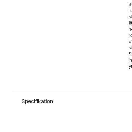
B
i
s
å
h
r
b
s
S
i
y
Specifikation