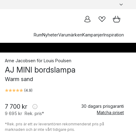
Rum
Nyheter
Varumärken
Kampanjer
Inspiration
Arne Jacobsen
för
Louis Poulsen
AJ MINI bordslampa
Warm sand
(
4.9
)
7 700 kr
30 dagars prisgaranti
Matcha priset
9 695 kr
Rek. pris*
*Rek. pris är ett av leverantören rekommenderat pris på
marknaden och är inte vårt tidigare pris.