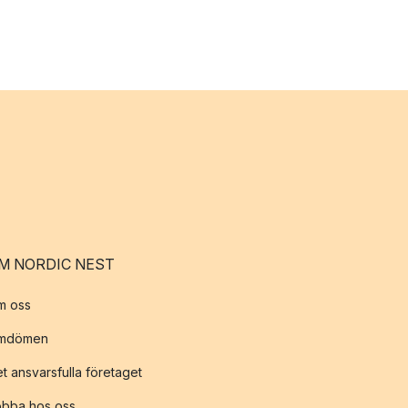
M NORDIC NEST
m oss
mdömen
t ansvarsfulla företaget
obba hos oss