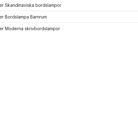
ler Skandinaviska bordslampor
ler Bordslampa Barnrum
ler Moderna skrivbordslampor