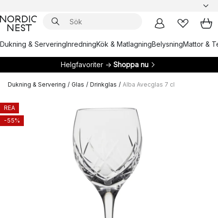
Dukning & Servering
Inredning
Kök & Matlagning
Belysning
Mattor & Te
Helgfavoriter →
Shoppa nu
Dukning & Servering
/
Glas
/
Drinkglas
/
Alba Avecglas 7 cl
REA
-55%