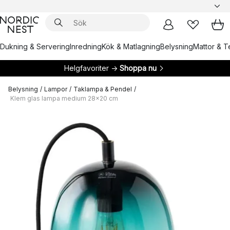
Dukning & Servering
Inredning
Kök & Matlagning
Belysning
Mattor & Te
Helgfavoriter →
Shoppa nu
Belysning
/
Lampor
/
Taklampa & Pendel
/
Klem glas lampa medium 28x20 cm