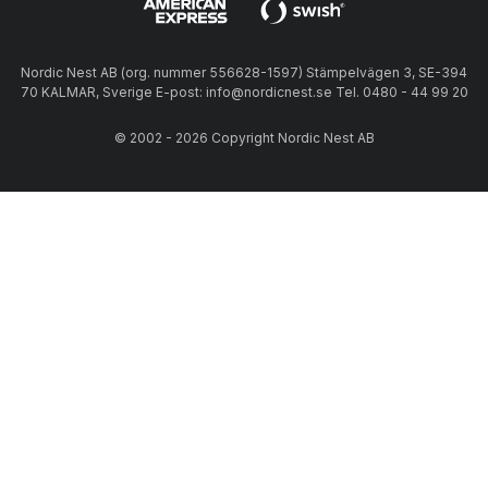
Nordic Nest AB (org. nummer 556628-1597) Stämpelvägen 3, SE-394
70 KALMAR, Sverige E-post: info@nordicnest.se Tel. 0480 - 44 99 20
© 2002 - 2026 Copyright Nordic Nest AB