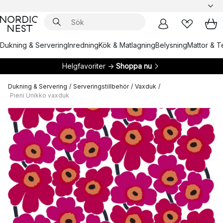
Dukning & Servering
Inredning
Kök & Matlagning
Belysning
Mattor & Te
Helgfavoriter →
Shoppa nu
Dukning & Servering
/
Serveringstillbehör
/
Vaxduk
/
Pieni Unikko vaxduk