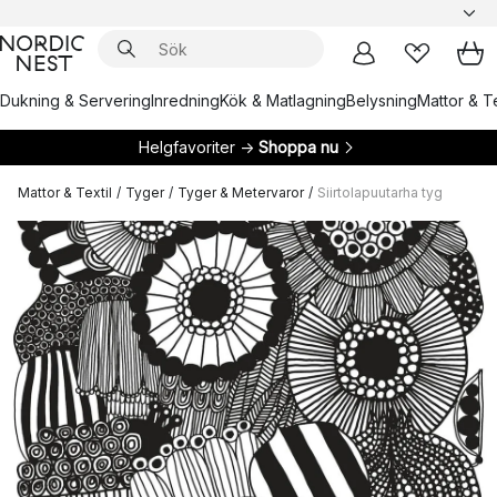
Dukning & Servering
Inredning
Kök & Matlagning
Belysning
Mattor & Te
Helgfavoriter →
Shoppa nu
Mattor & Textil
/
Tyger
/
Tyger & Metervaror
/
Siirtolapuutarha tyg