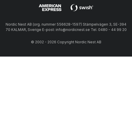
Nordic Nest AB (org. nummer 556628-1597) Stämpelvägen 3, SE-394
70 KALMAR, Sverige E-post: info@nordicnest.se Tel. 0480 - 44 99 20
© 2002 - 2026 Copyright Nordic Nest AB