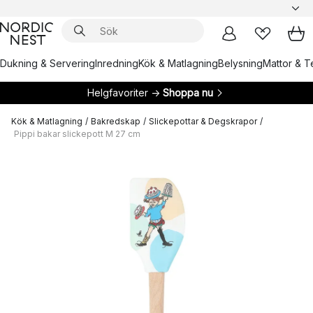
Dukning & Servering
Inredning
Kök & Matlagning
Belysning
Mattor & Te
Helgfavoriter →
Shoppa nu
Kök & Matlagning
/
Bakredskap
/
Slickepottar & Degskrapor
/
Pippi bakar slickepott M 27 cm