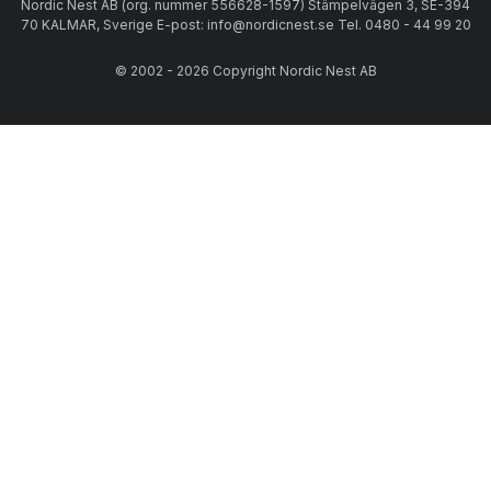
Nordic Nest AB (org. nummer 556628-1597) Stämpelvägen 3, SE-394
70 KALMAR, Sverige E-post: info@nordicnest.se Tel. 0480 - 44 99 20
© 2002 - 2026 Copyright Nordic Nest AB