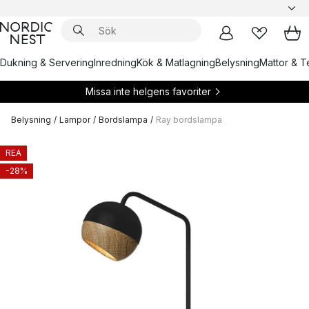
Dukning & Servering
Inredning
Kök & Matlagning
Belysning
Mattor & Te
Missa inte helgens favoriter
Belysning
/
Lampor
/
Bordslampa
/
Ray bordslampa
REA
-28%