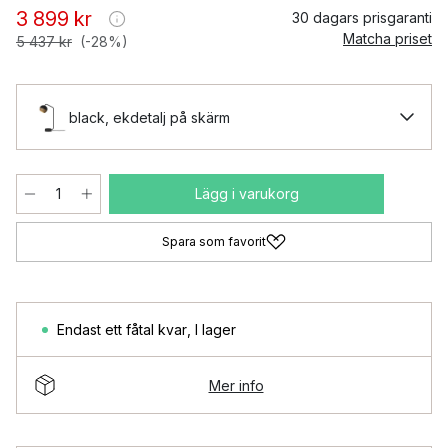
3 899 kr
30 dagars prisgaranti
Matcha priset
5 437 kr
(-28%)
black, ekdetalj på skärm
Lägg i varukorg
Spara som favorit
Endast ett fåtal kvar
,
I lager
Mer info