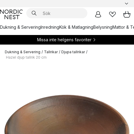
Dukning & Servering
Inredning
Kök & Matlagning
Belysning
Mattor & Te
Missa inte helgens favoriter
Dukning & Servering
/
Tallrikar
/
Djupa tallrikar
/
Hazel djup tallrik 20 cm