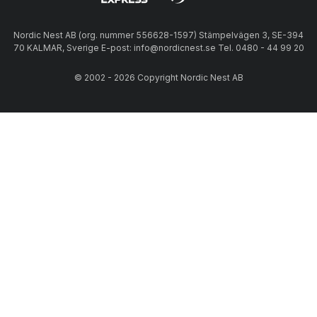
Nordic Nest AB (org. nummer 556628-1597) Stämpelvägen 3, SE-394
70 KALMAR, Sverige E-post: info@nordicnest.se Tel. 0480 - 44 99 20
© 2002 - 2026 Copyright Nordic Nest AB