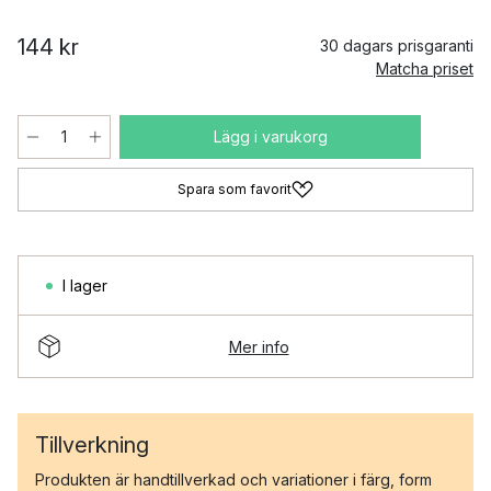
144 kr
30 dagars prisgaranti
Matcha priset
Lägg i varukorg
Spara som favorit
I lager
Mer info
Tillverkning
Produkten är handtillverkad och variationer i färg, form