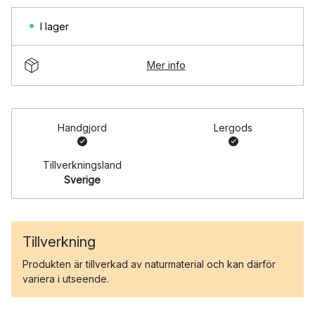
I lager
Mer info
Handgjord
Lergods
Tillverkningsland
Sverige
Tillverkning
Produkten är tillverkad av naturmaterial och kan därför
variera i utseende.