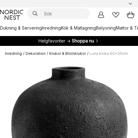
Dukning & Servering
Inredning
Kök & Matlagning
Belysning
Mattor & Te
Helgfavoriter →
Shoppa nu
Inredning
/
Dekoration
/
Krukor & Blomkrukor
/
Luna kruka 60x35cm