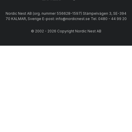
Nordic Nest AB (org. nummer 556628-1597) Stämpelvägen 3, SE-394
70 KALMAR, Sverige E-post: info@nordicnest.se Tel. 0480 - 44 99 20
© 2002 - 2026 Copyright Nordic Nest AB