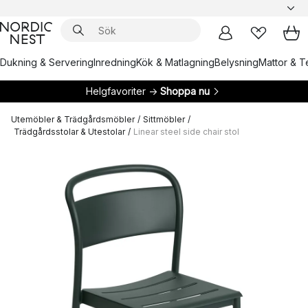
Dukning & Servering
Inredning
Kök & Matlagning
Belysning
Mattor & Te
Helgfavoriter →
Shoppa nu
Utemöbler & Trädgårdsmöbler
/
Sittmöbler
/
Trädgårdsstolar & Utestolar
/
Linear steel side chair stol