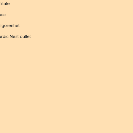
filiate
ess
lgörenhet
rdic Nest outlet