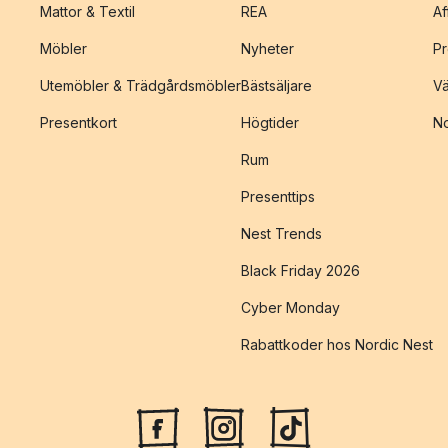
Mattor & Textil
REA
Af
Möbler
Nyheter
Pr
Utemöbler & Trädgårdsmöbler
Bästsäljare
Vä
Presentkort
Högtider
No
Rum
Presenttips
Nest Trends
Black Friday 2026
Cyber Monday
Rabattkoder hos Nordic Nest