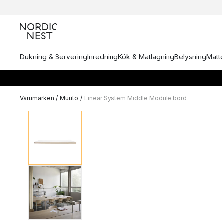
Dukning & Servering
Inredning
Kök & Matlagning
Belysning
Matto
Varumärken
/
Muuto
/
Linear System Middle Module bord