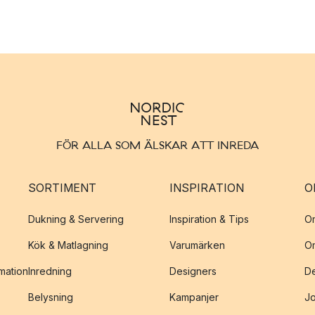
FÖR ALLA SOM ÄLSKAR ATT INREDA
SORTIMENT
INSPIRATION
O
Dukning & Servering
Inspiration & Tips
O
Kök & Matlagning
Varumärken
O
amation
Inredning
Designers
De
Belysning
Kampanjer
J