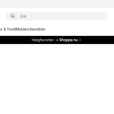
r & Textil
Möbler
Utemöbler
Helgfavoriter →
Shoppa nu