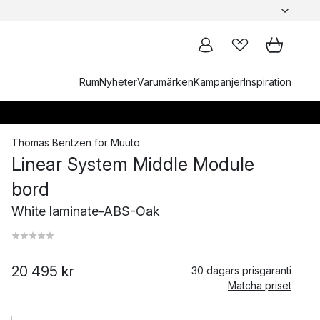
Rum
Nyheter
Varumärken
Kampanjer
Inspiration
Thomas Bentzen
för
Muuto
Linear System Middle Module
bord
White laminate-ABS-Oak
20 495 kr
30 dagars prisgaranti
Matcha priset