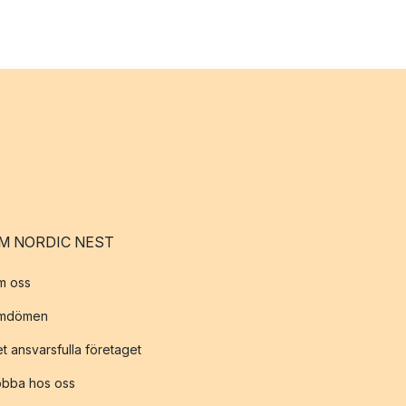
M NORDIC NEST
m oss
mdömen
t ansvarsfulla företaget
obba hos oss