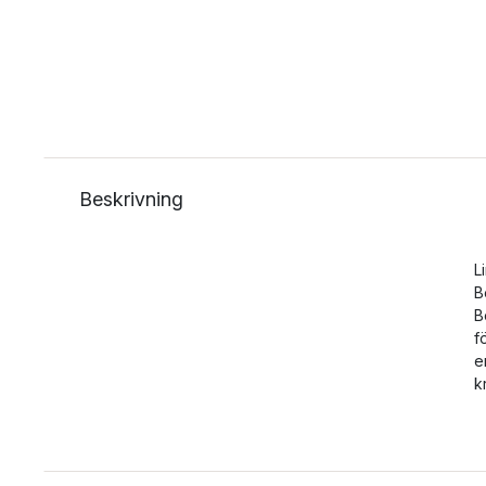
Beskrivning
L
B
B
f
e
k