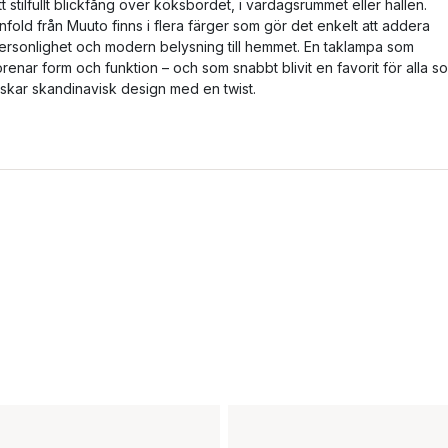
tt stilfullt blickfång över köksbordet, i vardagsrummet eller hallen.
nfold från Muuto finns i flera färger som gör det enkelt att addera
ersonlighet och modern belysning till hemmet. En taklampa som
örenar form och funktion – och som snabbt blivit en favorit för alla s
lskar skandinavisk design med en twist.