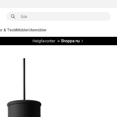
r & Textil
Möbler
Utemöbler
Helgfavoriter →
Shoppa nu