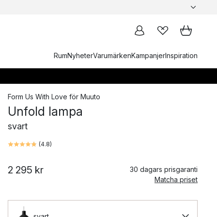
Rum
Nyheter
Varumärken
Kampanjer
Inspiration
Form Us With Love
för
Muuto
Unfold lampa
svart
(
4.8
)
2 295 kr
30 dagars prisgaranti
Matcha priset
svart