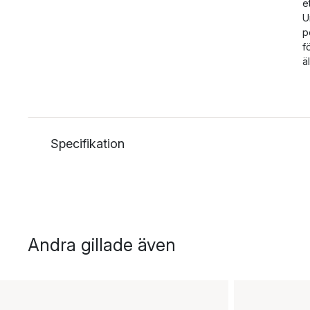
e
U
p
f
ä
Specifikation
Andra gillade även