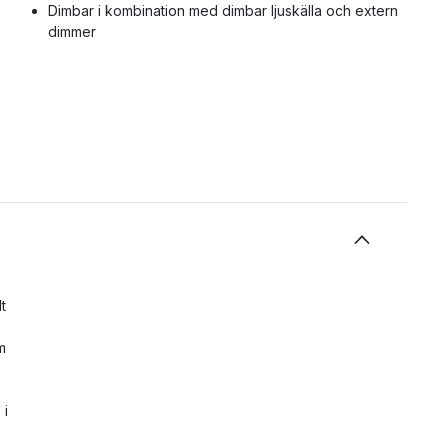
Dimbar i kombination med dimbar ljuskälla och extern
dimmer
t
m
 i