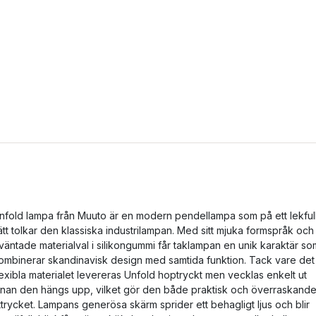
nfold lampa från Muuto är en modern pendellampa som på ett lekfull
ätt tolkar den klassiska industrilampan. Med sitt mjuka formspråk och
väntade materialval i silikongummi får taklampan en unik karaktär so
ombinerar skandinavisk design med samtida funktion. Tack vare det
lexibla materialet levereras Unfold hoptryckt men vecklas enkelt ut
nnan den hängs upp, vilket gör den både praktisk och överraskande
ttrycket. Lampans generösa skärm sprider ett behagligt ljus och blir