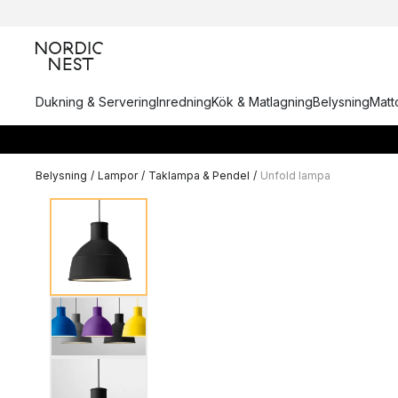
Dukning & Servering
Inredning
Kök & Matlagning
Belysning
Matto
Belysning
/
Lampor
/
Taklampa & Pendel
/
Unfold lampa