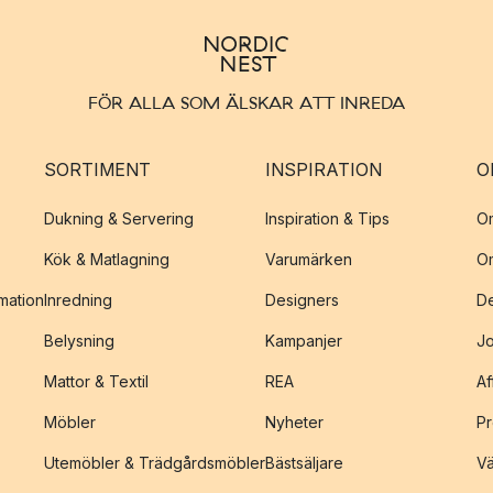
FÖR ALLA SOM ÄLSKAR ATT INREDA
SORTIMENT
INSPIRATION
O
Dukning & Servering
Inspiration & Tips
O
Kök & Matlagning
Varumärken
O
amation
Inredning
Designers
De
Belysning
Kampanjer
J
Mattor & Textil
REA
Af
Möbler
Nyheter
Pr
Utemöbler & Trädgårdsmöbler
Bästsäljare
Vä