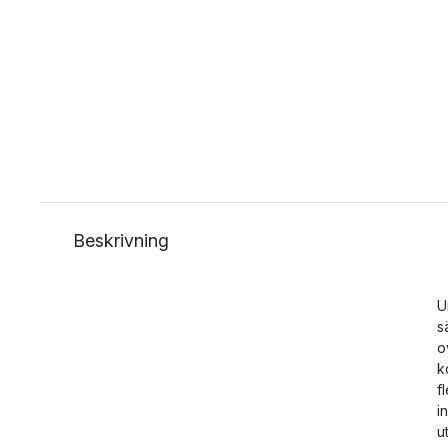
Beskrivning
U
s
o
k
f
i
u