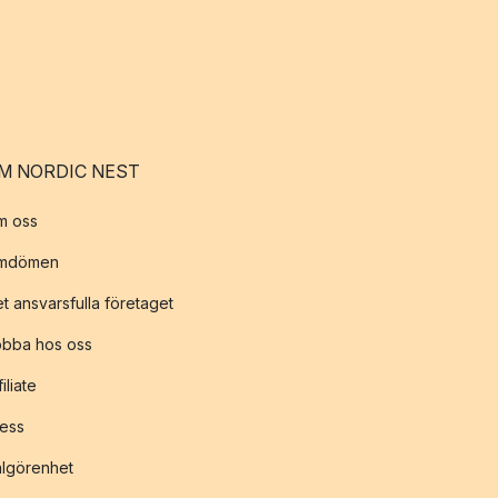
M NORDIC NEST
m oss
mdömen
t ansvarsfulla företaget
obba hos oss
filiate
ess
lgörenhet