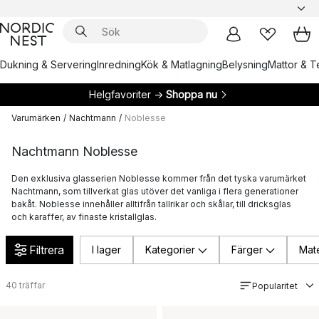
Dukning & Servering
Inredning
Kök & Matlagning
Belysning
Mattor & Te
Helgfavoriter →
Shoppa nu
Varumärken
/
Nachtmann
/
Noblesse
Nachtmann Noblesse
Den exklusiva glasserien Noblesse kommer från det tyska varumärket
Nachtmann, som tillverkat glas utöver det vanliga i flera generationer
bakåt. Noblesse innehåller alltifrån tallrikar och skålar, till dricksglas
och karaffer, av finaste kristallglas.
Filtrera
I lager
Kategorier
Färger
Mate
40
träffar
Popularitet