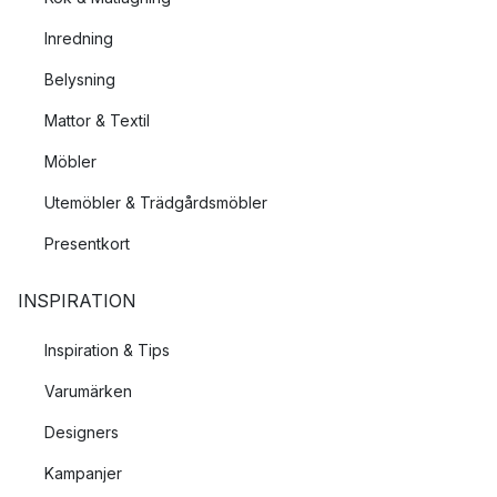
levande
ljus
.
Inredning
De vackra kristallglasen från Noblesse är också en perfekt
Belysning
gåva till någon du vill visa uppskattning med en lyxig present
av finaste kristallglas.
Mattor & Textil
Möbler
Utemöbler & Trädgårdsmöbler
Presentkort
INSPIRATION
Inspiration & Tips
Varumärken
Designers
Kampanjer