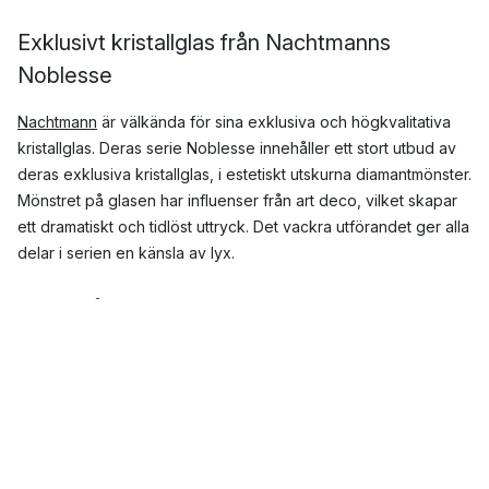
Exklusivt kristallglas från Nachtmanns
Noblesse
Nachtmann
är välkända för sina exklusiva och högkvalitativa
kristallglas. Deras serie Noblesse innehåller ett stort utbud av
deras exklusiva kristallglas, i estetiskt utskurna diamantmönster.
Mönstret på glasen har influenser från art deco, vilket skapar
ett dramatiskt och tidlöst uttryck. Det vackra utförandet ger alla
delar i serien en känsla av lyx.
Vad ingår i serien Noblesse?
I serien Noblesse hittar du ett stort utbud av bland annat
högkvalitativa
dricksglas
,
whiskeyglas
,
vinglas
,
longdrinkglas
och
karaffer
, tillverkade av exklusivt kristallglas, för att fyllas
med livets alla drycker. I glasserien hittar du också eleganta
skålar
,
tallrikar
och
dessertglas
, för att skapa en lyxig känsla
med en hel uppsättning av tidlösa glas till det dukade bordet.