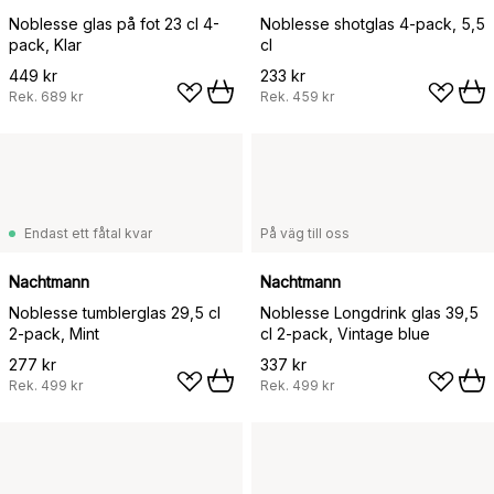
Noblesse glas på fot 23 cl 4-
Noblesse shotglas 4-pack, 5,5
pack, Klar
cl
449 kr
233 kr
Rek.
689 kr
Rek.
459 kr
Endast ett fåtal kvar
På väg till oss
Nachtmann
Nachtmann
Noblesse tumblerglas 29,5 cl
Noblesse Longdrink glas 39,5
2-pack, Mint
cl 2-pack, Vintage blue
277 kr
337 kr
Rek.
499 kr
Rek.
499 kr