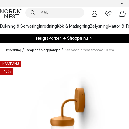
Dukning & Servering
Inredning
Kök & Matlagning
Belysning
Mattor & Te
Helgfavoriter →
Shoppa nu
Belysning
/
Lampor
/
Vägglampa
/
Pan vägglampa frostad 10 cm
KAMPANJ
-10%