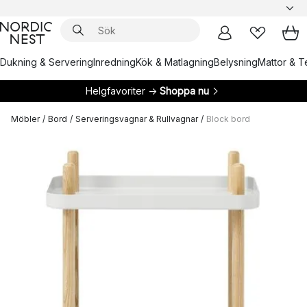
Dukning & Servering
Inredning
Kök & Matlagning
Belysning
Mattor & Te
Helgfavoriter →
Shoppa nu
Möbler
/
Bord
/
Serveringsvagnar & Rullvagnar
/
Block bord