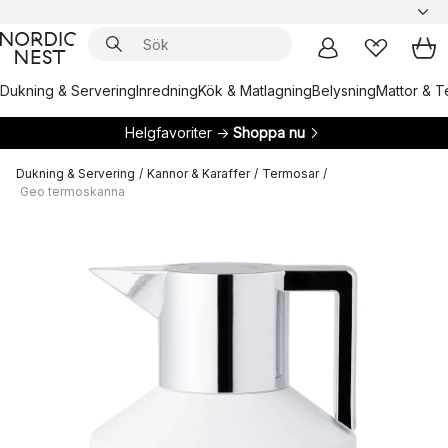
Dukning & Servering
Inredning
Kök & Matlagning
Belysning
Mattor & Te
Helgfavoriter →
Shoppa nu
Dukning & Servering
/
Kannor & Karaffer
/
Termosar
/
Geo termoskanna