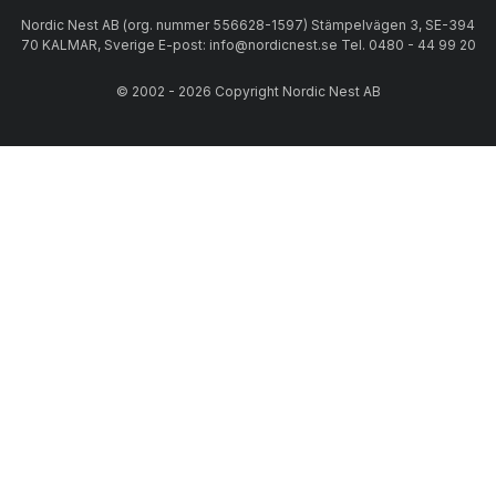
Nordic Nest AB (org. nummer 556628-1597) Stämpelvägen 3, SE-394
70 KALMAR, Sverige E-post: info@nordicnest.se Tel. 0480 - 44 99 20
© 2002 - 2026 Copyright Nordic Nest AB