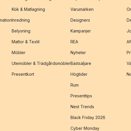
Kök & Matlagning
Varumärken
O
amation
Inredning
Designers
De
Belysning
Kampanjer
J
Mattor & Textil
REA
Af
Möbler
Nyheter
Pr
Utemöbler & Trädgårdsmöbler
Bästsäljare
Vä
Presentkort
Högtider
No
Rum
Presenttips
Nest Trends
Black Friday 2026
Cyber Monday