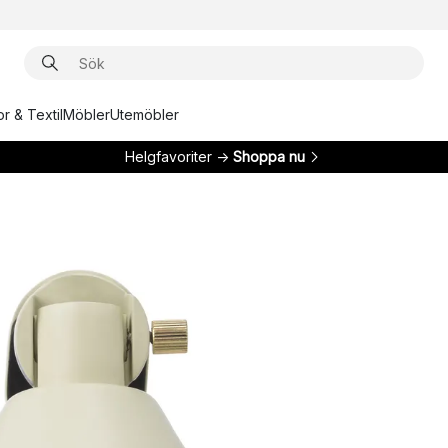
r & Textil
Möbler
Utemöbler
Helgfavoriter →
Shoppa nu