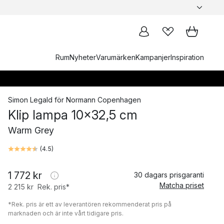
Rum
Nyheter
Varumärken
Kampanjer
Inspiration
Simon Legald
för
Normann Copenhagen
Klip lampa 10x32,5 cm
Warm Grey
(
4.5
)
1 772 kr
30 dagars prisgaranti
Matcha priset
2 215 kr
Rek. pris*
*Rek. pris är ett av leverantören rekommenderat pris på
marknaden och är inte vårt tidigare pris.