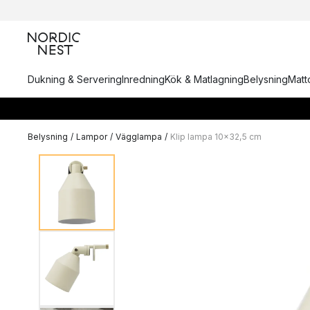
Dukning & Servering
Inredning
Kök & Matlagning
Belysning
Matto
Belysning
/
Lampor
/
Vägglampa
/
Klip lampa 10x32,5 cm