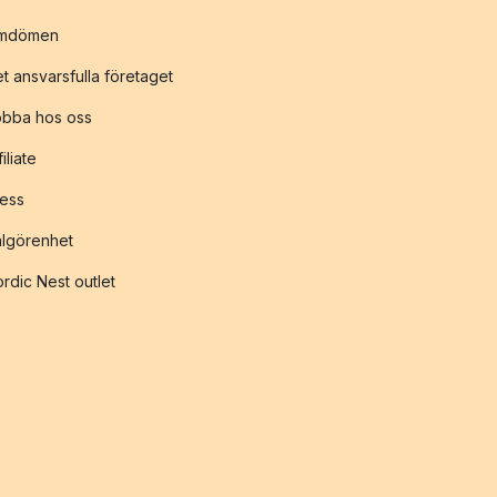
mdömen
t ansvarsfulla företaget
obba hos oss
filiate
ess
lgörenhet
rdic Nest outlet