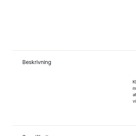
Beskrivning
K
m
a
v