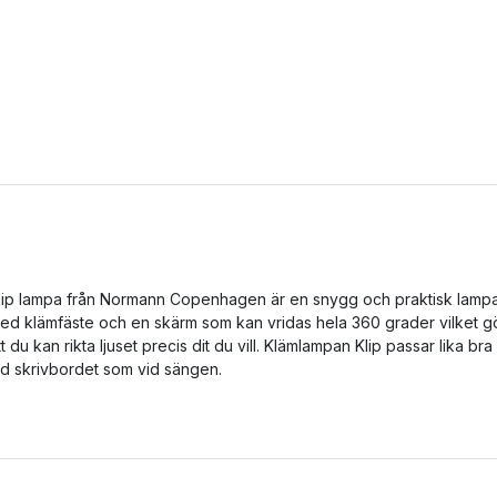
lip lampa från Normann Copenhagen är en snygg och praktisk lamp
ed klämfäste och en skärm som kan vridas hela 360 grader vilket g
tt du kan rikta ljuset precis dit du vill. Klämlampan Klip passar lika bra
id skrivbordet som vid sängen.