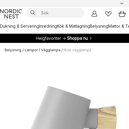
Dukning & Servering
Inredning
Kök & Matlagning
Belysning
Mattor & Te
Helgfavoriter →
Shoppa nu
Belysning
/
Lampor
/
Vägglampa
/
Rise vägglampa