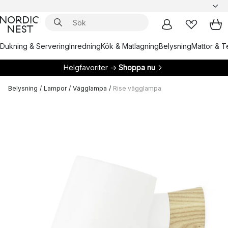
Dukning & Servering
Inredning
Kök & Matlagning
Belysning
Mattor & Te
Helgfavoriter →
Shoppa nu
Belysning
/
Lampor
/
Vägglampa
/
Rise vägglampa