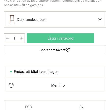
*Rek. pris är ett av leverantören rekommenderat pris på marknaden
och är inte vårt tidigare pris.
Dark smoked oak
Lägg i varukorg
Spara som favorit
Endast ett fåtal kvar
,
I lager
Mer info
FSC
Ek