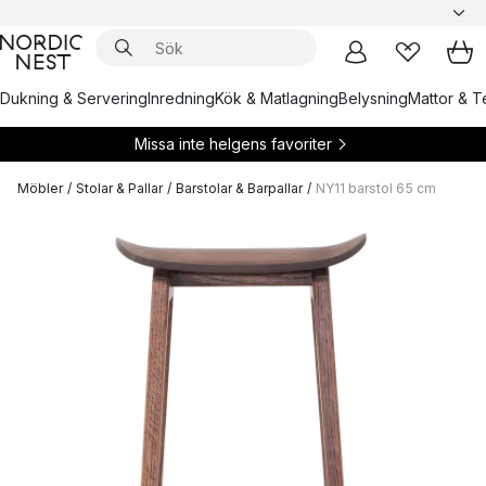
Dukning & Servering
Inredning
Kök & Matlagning
Belysning
Mattor & Te
Missa inte helgens favoriter
Möbler
/
Stolar & Pallar
/
Barstolar & Barpallar
/
NY11 barstol 65 cm