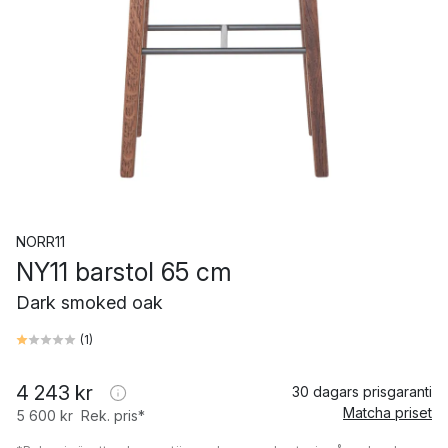
NORR11
NY11 barstol 65 cm
Dark smoked oak
(
1
)
4 243 kr
30 dagars prisgaranti
Matcha priset
5 600 kr
Rek. pris*