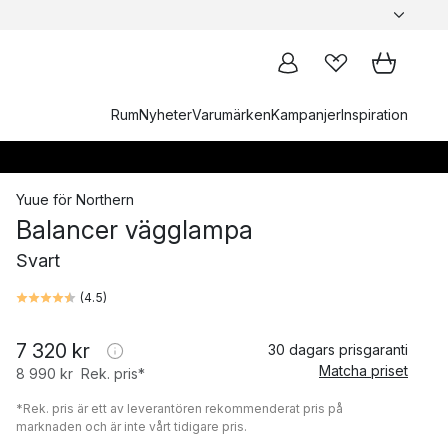
Rum
Nyheter
Varumärken
Kampanjer
Inspiration
Yuue
för
Northern
Balancer vägglampa
Svart
(
4.5
)
7 320 kr
30 dagars prisgaranti
Matcha priset
8 990 kr
Rek. pris*
*Rek. pris är ett av leverantören rekommenderat pris på
marknaden och är inte vårt tidigare pris.