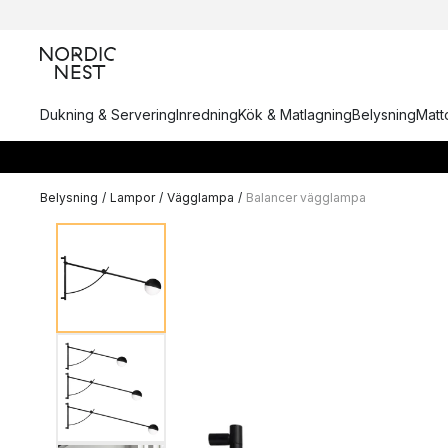
Dukning & Servering
Inredning
Kök & Matlagning
Belysning
Matto
Belysning
/
Lampor
/
Vägglampa
/
Balancer vägglampa