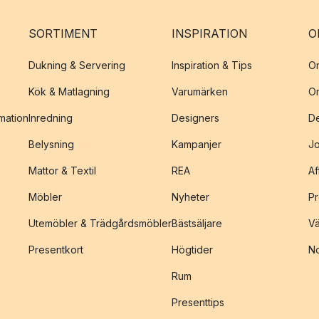
SORTIMENT
INSPIRATION
O
Dukning & Servering
Inspiration & Tips
O
Kök & Matlagning
Varumärken
O
amation
Inredning
Designers
De
Belysning
Kampanjer
J
Mattor & Textil
REA
Af
Möbler
Nyheter
Pr
Utemöbler & Trädgårdsmöbler
Bästsäljare
Vä
Presentkort
Högtider
No
Rum
Presenttips