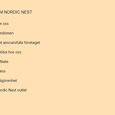
M NORDIC NEST
m oss
mdömen
t ansvarsfulla företaget
obba hos oss
filiate
ess
lgörenhet
rdic Nest outlet