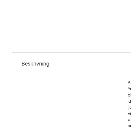
Beskrivning
B
Y
g
j
l
v
d
a