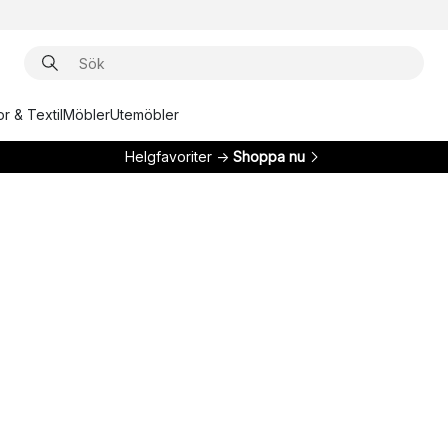
r & Textil
Möbler
Utemöbler
Helgfavoriter →
Shoppa nu