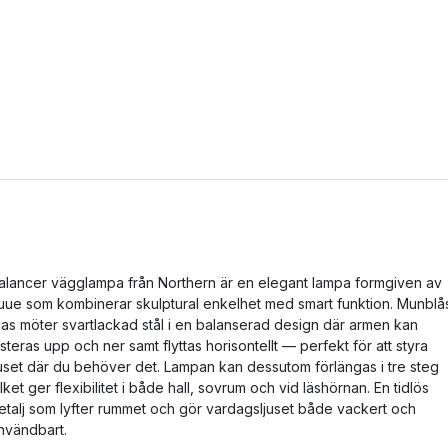
alancer vägglampa från Northern är en elegant lampa formgiven av
uue som kombinerar skulptural enkelhet med smart funktion. Munblå
las möter svartlackad stål i en balanserad design där armen kan
usteras upp och ner samt flyttas horisontellt — perfekt för att styra
juset där du behöver det. Lampan kan dessutom förlängas i tre steg
ilket ger flexibilitet i både hall, sovrum och vid läshörnan. En tidlös
etalj som lyfter rummet och gör vardagsljuset både vackert och
nvändbart.