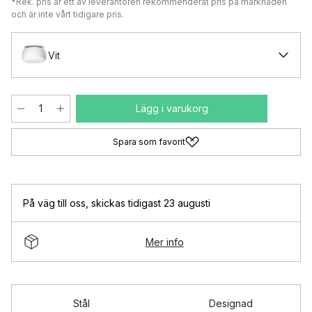
*Rek. pris är ett av leverantören rekommenderat pris på marknaden
och är inte vårt tidigare pris.
Vit
Lägg i varukorg
Spara som favorit
På väg till oss
,
skickas tidigast 23 augusti
Mer info
Stål
Designad