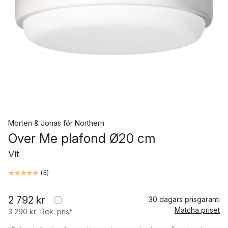
Morten & Jonas
för
Northern
Over Me plafond Ø20 cm
Vit
(
5
)
2 792 kr
30 dagars prisgaranti
Matcha priset
3 290 kr
Rek. pris*