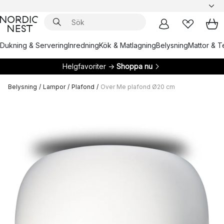
Dukning & Servering
Inredning
Kök & Matlagning
Belysning
Mattor & Te
Helgfavoriter →
Shoppa nu
Belysning
/
Lampor
/
Plafond
/
Over Me plafond Ø20 cm