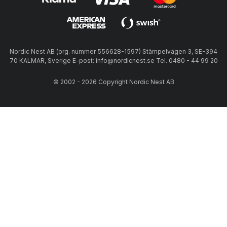
Nordic Nest AB (org. nummer 556628-1597) Stämpelvägen 3, SE-394
70 KALMAR, Sverige E-post: info@nordicnest.se Tel. 0480 - 44 99 20
© 2002 - 2026 Copyright Nordic Nest AB