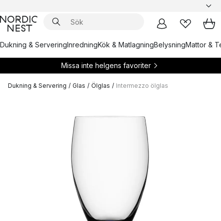
Dukning & Servering
Inredning
Kök & Matlagning
Belysning
Mattor & Te
Missa inte helgens favoriter
Dukning & Servering
/
Glas
/
Ölglas
/
Intermezzo ölglas