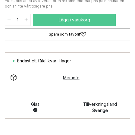
*Rek. pris är ett av leverantören rekommenderat pris på marknaden
och är inte vårt tidigare pris.
Lägg i varukorg
Spara som favorit
Endast ett fåtal kvar
,
I lager
Mer info
Glas
Tillverkningsland
Sverige