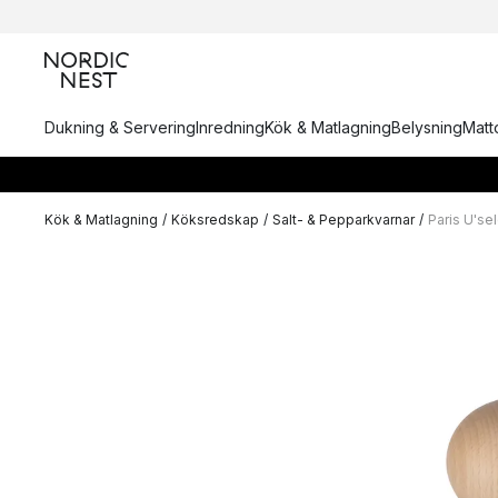
Dukning & Servering
Inredning
Kök & Matlagning
Belysning
Matto
Kök & Matlagning
/
Köksredskap
/
Salt- & Pepparkvarnar
/
Paris U'se