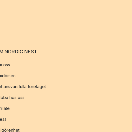
M NORDIC NEST
m oss
mdömen
t ansvarsfulla företaget
obba hos oss
filiate
ess
lgörenhet