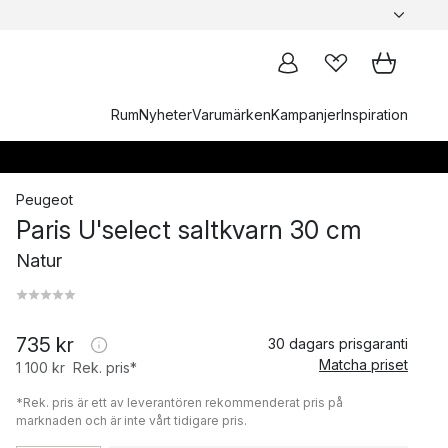
Rum
Nyheter
Varumärken
Kampanjer
Inspiration
Peugeot
Paris U'select saltkvarn 30 cm
Natur
735 kr
30 dagars prisgaranti
Matcha priset
1 100 kr
Rek. pris*
*Rek. pris är ett av leverantören rekommenderat pris på
marknaden och är inte vårt tidigare pris.