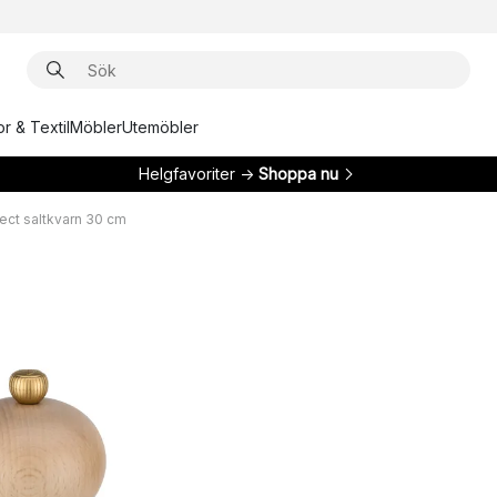
r & Textil
Möbler
Utemöbler
Helgfavoriter →
Shoppa nu
lect saltkvarn 30 cm