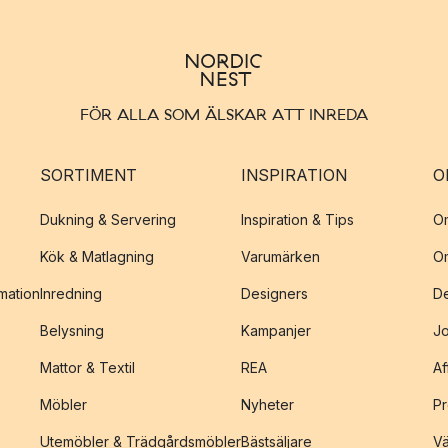
FÖR ALLA SOM ÄLSKAR ATT INREDA
SORTIMENT
INSPIRATION
O
Dukning & Servering
Inspiration & Tips
O
Kök & Matlagning
Varumärken
O
amation
Inredning
Designers
De
Belysning
Kampanjer
J
Mattor & Textil
REA
Af
Möbler
Nyheter
Pr
Utemöbler & Trädgårdsmöbler
Bästsäljare
Vä