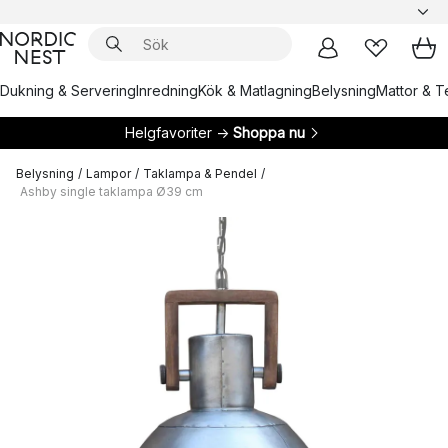
Dukning & Servering
Inredning
Kök & Matlagning
Belysning
Mattor & Te
Helgfavoriter →
Shoppa nu
Belysning
/
Lampor
/
Taklampa & Pendel
/
Ashby single taklampa Ø39 cm