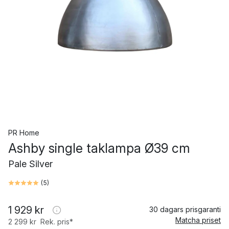
PR Home
Ashby single taklampa Ø39 cm
Pale Silver
(
5
)
1 929 kr
30 dagars prisgaranti
Matcha priset
2 299 kr
Rek. pris*