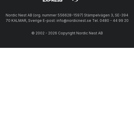
Nordic Nest AB (org. nummer 556628-1597) Stämpelvägen 3, SE-394
70 KALMAR, Sverige E-post: info@nordicnest.se Tel. 0480 - 44 99 20
© 2002 - 2026 Copyright Nordic Nest AB