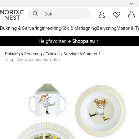
Dukning & Servering
Inredning
Kök & Matlagning
Belysning
Mattor & Te
Helgfavoriter →
Shoppa nu
Dukning & Servering
/
Tallrikar
/
Serviser & Startset
/
Pippi Cirkus barnservis 3 delar