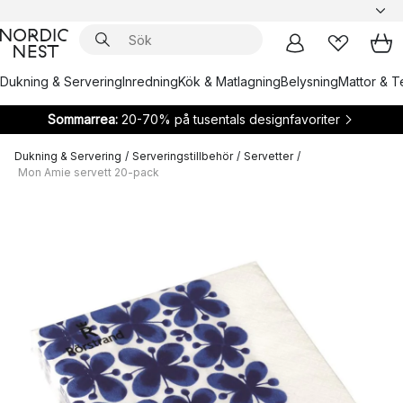
Dukning & Servering
Inredning
Kök & Matlagning
Belysning
Mattor & Te
Sommarrea:
20-70% på tusentals designfavoriter
Dukning & Servering
/
Serveringstillbehör
/
Servetter
/
Mon Amie servett 20-pack