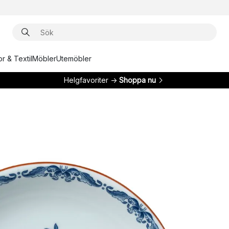
r & Textil
Möbler
Utemöbler
Helgfavoriter →
Shoppa nu