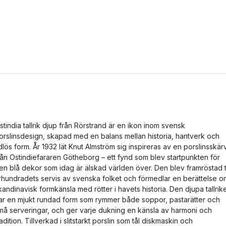
stindia tallrik djup från Rörstrand är en ikon inom svensk
orslinsdesign, skapad med en balans mellan historia, hantverk och
idlös form. År 1932 lät Knut Almström sig inspireras av en porslinsskär
rån Ostindiefararen Götheborg – ett fynd som blev startpunkten för
en blå dekor som idag är älskad världen över. Den blev framröstad ti
rhundradets servis av svenska folket och förmedlar en berättelse o
kandinavisk formkänsla med rötter i havets historia. Den djupa tallrik
ar en mjukt rundad form som rymmer både soppor, pastarätter och
må serveringar, och ger varje dukning en känsla av harmoni och
radition. Tillverkad i slitstarkt porslin som tål diskmaskin och