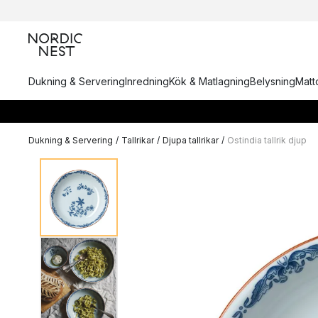
Dukning & Servering
Inredning
Kök & Matlagning
Belysning
Matto
Dukning & Servering
/
Tallrikar
/
Djupa tallrikar
/
Ostindia tallrik djup