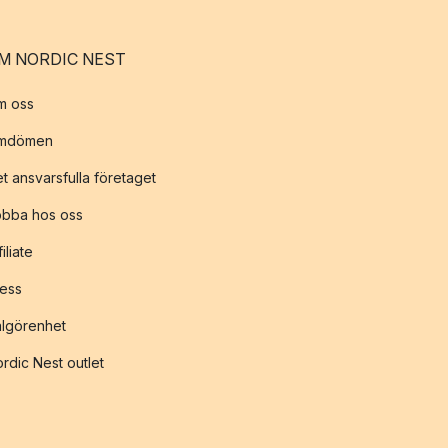
M NORDIC NEST
m oss
mdömen
t ansvarsfulla företaget
obba hos oss
filiate
ess
lgörenhet
rdic Nest outlet