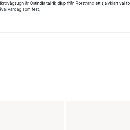
ikrovågsugn är Ostindia tallrik djup från Rörstrand ett självklart val fö
åväl vardag som fest.