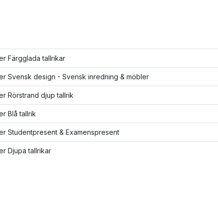
ler Färgglada tallrikar
ler Svensk design - Svensk inredning & möbler
ler Rörstrand djup tallrik
er Blå tallrik
ler Studentpresent & Examenspresent
er Djupa tallrikar