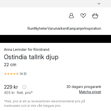
Rum
Nyheter
Varumärken
Kampanjer
Inspiration
Anna Lerinder
för
Rörstrand
Ostindia tallrik djup
22 cm
(
4.5
)
229 kr
30 dagars prisgaranti
Matcha priset
405 kr
Rek. pris*
*Rek. pris är ett av leverantören rekommenderat pris på
marknaden och är inte vårt tidigare pris.