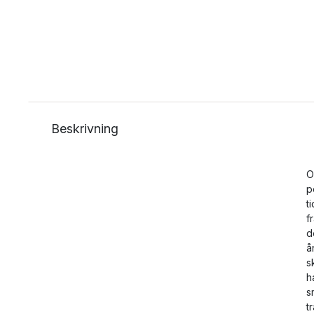
Beskrivning
O
p
t
f
d
å
s
h
s
t