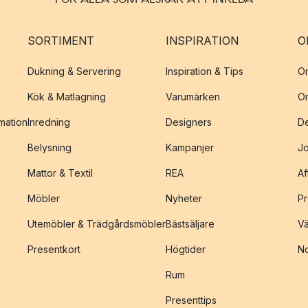
SORTIMENT
INSPIRATION
O
Dukning & Servering
Inspiration & Tips
O
Kök & Matlagning
Varumärken
O
amation
Inredning
Designers
De
Belysning
Kampanjer
J
Mattor & Textil
REA
Af
Möbler
Nyheter
Pr
Utemöbler & Trädgårdsmöbler
Bästsäljare
Vä
Presentkort
Högtider
No
Rum
Presenttips