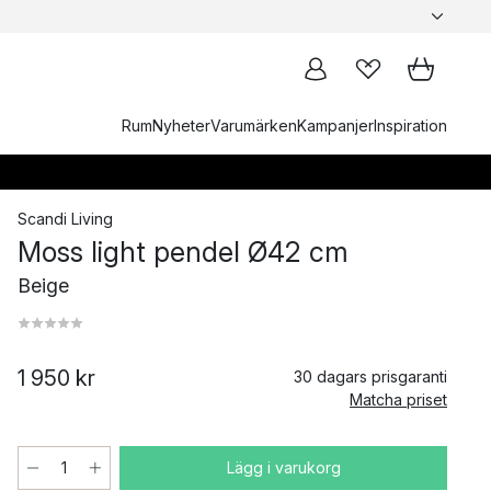
Rum
Nyheter
Varumärken
Kampanjer
Inspiration
Scandi Living
Moss light pendel Ø42 cm
Beige
1 950 kr
30 dagars prisgaranti
Matcha priset
Lägg i varukorg