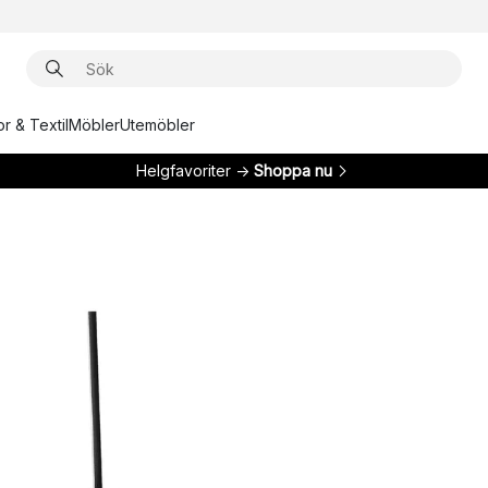
r & Textil
Möbler
Utemöbler
Helgfavoriter →
Shoppa nu