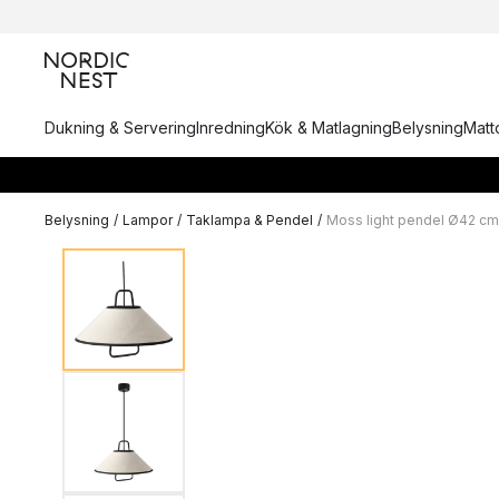
Dukning & Servering
Inredning
Kök & Matlagning
Belysning
Matto
Belysning
/
Lampor
/
Taklampa & Pendel
/
Moss light pendel Ø42 cm