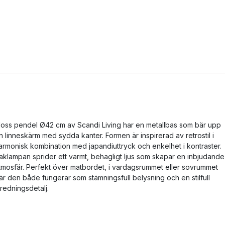
oss pendel Ø42 cm av Scandi Living har en metallbas som bär upp
n linneskärm med sydda kanter. Formen är inspirerad av retrostil i
armonisk kombination med japandiuttryck och enkelhet i kontraster.
aklampan sprider ett varmt, behagligt ljus som skapar en inbjudande
tmosfär. Perfekt över matbordet, i vardagsrummet eller sovrummet
är den både fungerar som stämningsfull belysning och en stilfull
nredningsdetalj.