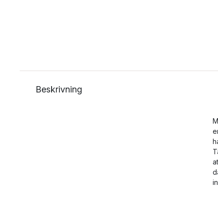
Beskrivning
M
e
h
T
a
d
i