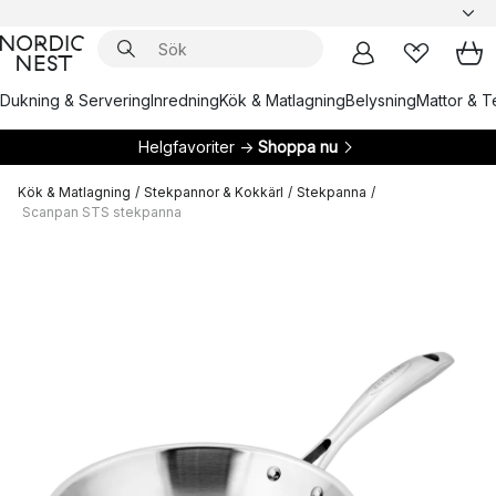
Dukning & Servering
Inredning
Kök & Matlagning
Belysning
Mattor & Te
Helgfavoriter →
Shoppa nu
Kök & Matlagning
/
Stekpannor & Kokkärl
/
Stekpanna
/
Scanpan STS stekpanna