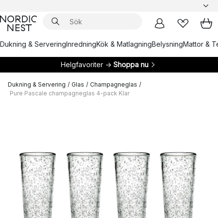
Dukning & Servering
Inredning
Kök & Matlagning
Belysning
Mattor & Te
Helgfavoriter →
Shoppa nu
Dukning & Servering
/
Glas
/
Champagneglas
/
Pure Pascale champagneglas 4-pack Klar