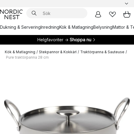
Dukning & Servering
Inredning
Kök & Matlagning
Belysning
Mattor & Te
Helgfavoriter →
Shoppa nu
Kök & Matlagning
/
Stekpannor & Kokkärl
/
Traktörpanna & Sauteuse
/
Pure traktörpanna 28 cm