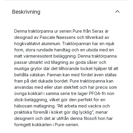
Beskrivning
Denna traktörpanna ur serien Pure från Serax är
designad av Pascale Naessens och tillverkad av
högkvalitativt aluminium. Traktörpannan har en mjuk
form, stora rundade handtag och en utsida med en
matt värmeresistent beläggning. Denna traktörpanna
passar utmärkt vid tillagning av goda såser och
mustiga grytor där det tillhörande locket hjälper till att
behålla vätskan. Pannan kan med fördel även ställas
fram på det dukade bordet. Pure traktörpanna kan
användas med eller utan stekfett och har precis som
övriga kokkärl i samma serie tre lager PFOA-fri non
stick-beläggning, vilket gör den perfekt för en
hälsosam matlagning. ”Att arbeta med vackra och
praktiska föremål i köket gör dig lycklig”, menar
designern och det är utifrån denna filosofi hon har
formgett kokkärlen i Pure-serien.