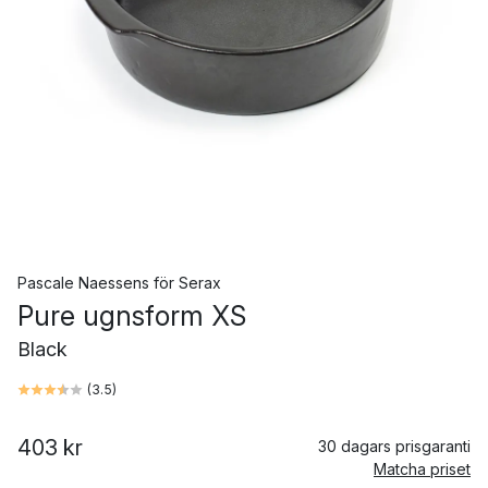
Pascale Naessens
för
Serax
Pure ugnsform XS
Black
(
3.5
)
403 kr
30 dagars prisgaranti
Matcha priset