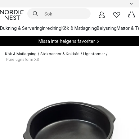
Dukning & Servering
Inredning
Kök & Matlagning
Belysning
Mattor & Te
Missa inte helgens favoriter
Kök & Matlagning
/
Stekpannor & Kokkärl
/
Ugnsformar
/
Pure ugnsform XS