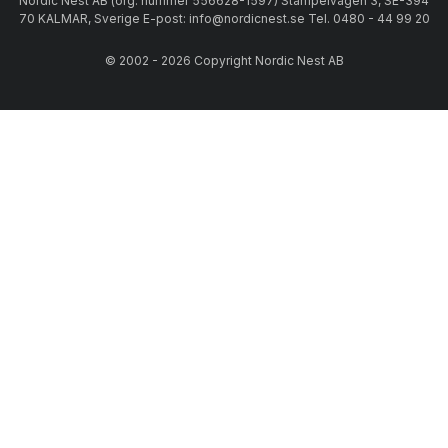
Nordic Nest AB (org. nummer 556628-1597) Stämpelvägen 3, SE-394
70 KALMAR, Sverige E-post: info@nordicnest.se Tel. 0480 - 44 99 20
© 2002 - 2026 Copyright Nordic Nest AB