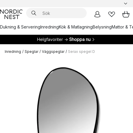
Dukning & Servering
Inredning
Kök & Matlagning
Belysning
Mattor & Te
Helgfavoriter →
Shoppa nu
Inredning
/
Speglar
/
Väggspeglar
/
Serax spegel D