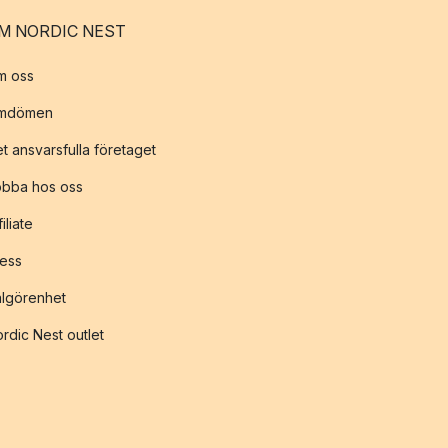
M NORDIC NEST
m oss
mdömen
t ansvarsfulla företaget
obba hos oss
filiate
ess
lgörenhet
rdic Nest outlet