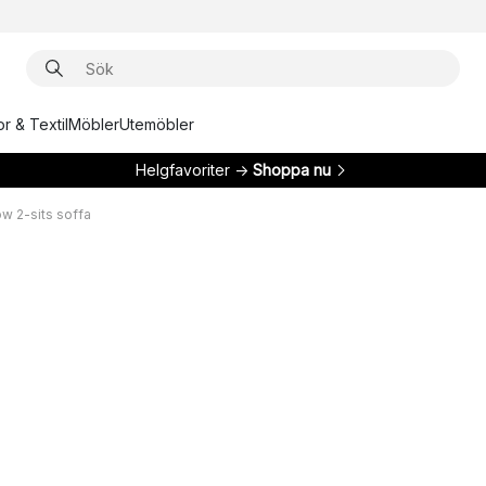
r & Textil
Möbler
Utemöbler
Helgfavoriter →
Shoppa nu
ow 2-sits soffa