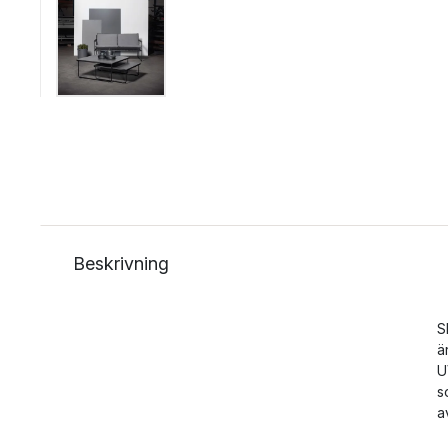
Beskrivning
S
ä
U
s
a