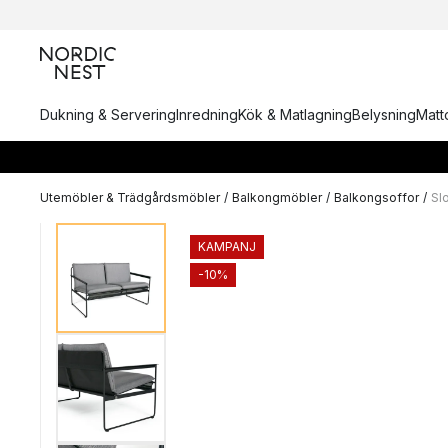
Dukning & Servering
Inredning
Kök & Matlagning
Belysning
Matto
Utemöbler & Trädgårdsmöbler
/
Balkongmöbler
/
Balkongsoffor
/
Sl
KAMPANJ
-10%