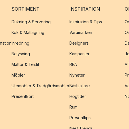
SORTIMENT
INSPIRATION
O
Dukning & Servering
Inspiration & Tips
O
Kök & Matlagning
Varumärken
O
amation
Inredning
Designers
De
Belysning
Kampanjer
J
Mattor & Textil
REA
Af
Möbler
Nyheter
Pr
Utemöbler & Trädgårdsmöbler
Bästsäljare
Vä
Presentkort
Högtider
No
Rum
Presenttips
Nest Trends