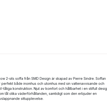
low 2-sits soffa från SMD Design är skapad av Pierre Sindre. Soffan
r perfekt både inomhus och utomhus med sin vattenavvisande och
V-tåliga konstruktion. Njut av komfort och hållbarhet i en stilfull desi
om tål olika väderförhållanden, samtidigt som den erbjuder en
vslappnande sittupplevelse.