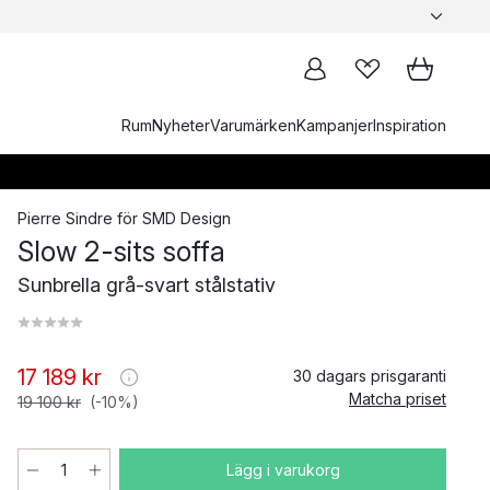
Rum
Nyheter
Varumärken
Kampanjer
Inspiration
Pierre Sindre
för
SMD Design
Slow 2-sits soffa
Sunbrella grå-svart stålstativ
17 189 kr
30 dagars prisgaranti
Matcha priset
19 100 kr
(-10%)
Lägg i varukorg